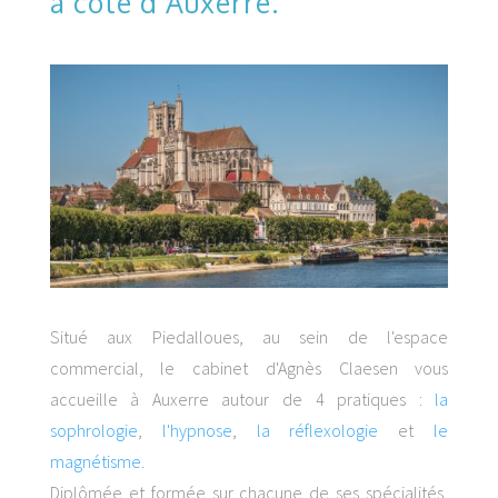
à côté d’Auxerre.
Situé aux Piedalloues, au sein de l'espace
commercial, le cabinet d'Agnès Claesen vous
accueille à Auxerre autour de 4 pratiques :
la
sophrologie
,
l'hypnose
,
la réflexologie
et
le
magnétisme
.
Diplômée et formée sur chacune de ses spécialités,